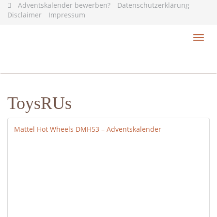
Skip
Adventskalender bewerben?
Datenschutzerklärung
to
Disclaimer
Impressum
main
content
Toggl
navig
ToysRUs
Mattel Hot Wheels DMH53 – Adventskalender