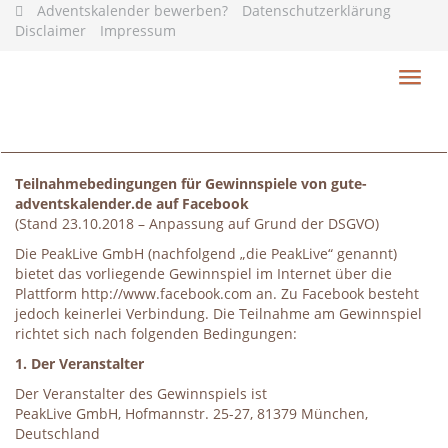
Skip
Adventskalender bewerben?
Datenschutzerklärung
to
Disclaimer
Impressum
main
content
Toggl
navig
Teilnahmebedingungen für Gewinnspiele von gute-
adventskalender.de auf Facebook
(Stand 23.10.2018 – Anpassung auf Grund der DSGVO)
Die PeakLive GmbH (nachfolgend „die PeakLive“ genannt)
bietet das vorliegende Gewinnspiel im Internet über die
Plattform http://www.facebook.com an. Zu Facebook besteht
jedoch keinerlei Verbindung. Die Teilnahme am Gewinnspiel
richtet sich nach folgenden Bedingungen:
1. Der Veranstalter
Der Veranstalter des Gewinnspiels ist
PeakLive GmbH, Hofmannstr. 25-27, 81379 München,
Deutschland