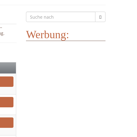
 –
Werbung:
ug.