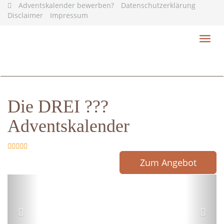
Skip
Adventskalender bewerben?
Datenschutzerklärung
to
Disclaimer
Impressum
main
content
Toggl
navig
Die DREI ???
Adventskalender
Zum Angebot