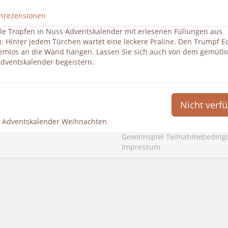
nrezensionen
e Tropfen in Nuss Adventskalender mit erlesenen Füllungen aus
 Hinter jedem Türchen wartet eine leckere Praline. Den Trumpf E
lemlos an die Wand hängen. Lassen Sie sich auch von dem gemütl
dventskalender begeistern.
Nicht verf
s Adventskalender Weihnachten
Gewinnspiel Teilnahmebedin
Impressum