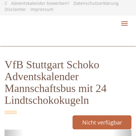
Skip
Adventskalender bewerben?
Datenschutzerklärung
to
Disclaimer
Impressum
main
content
Toggl
navig
VfB Stuttgart Schoko
Adventskalender
Mannschaftsbus mit 24
Lindtschokokugeln
Nicht verfügbar