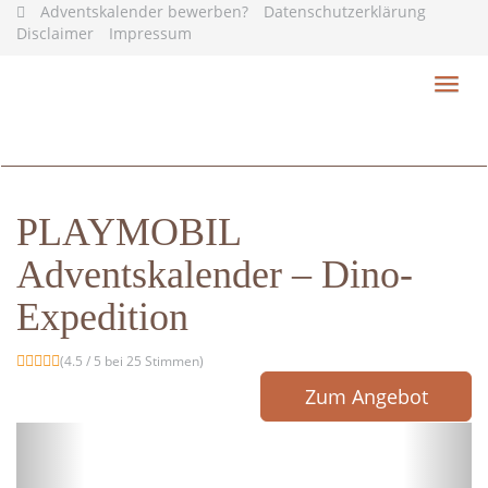
Skip
Adventskalender bewerben?
Datenschutzerklärung
to
Disclaimer
Impressum
main
content
Toggl
navig
PLAYMOBIL
Adventskalender – Dino-
Expedition
(4.5 / 5 bei 25 Stimmen)
Zum Angebot