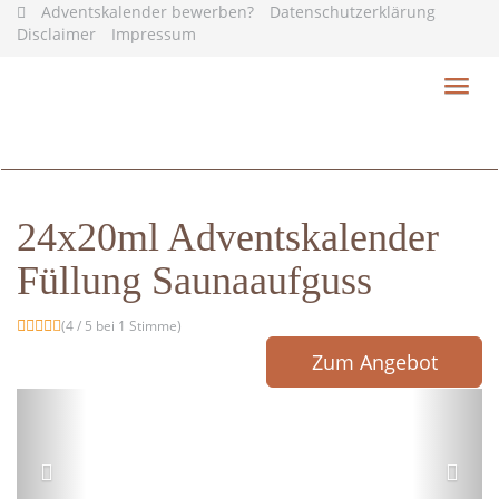
Skip
Adventskalender bewerben?
Datenschutzerklärung
to
Disclaimer
Impressum
main
content
Toggl
navig
24x20ml Adventskalender
Füllung Saunaaufguss
(4 / 5 bei 1 Stimme)
Zum Angebot