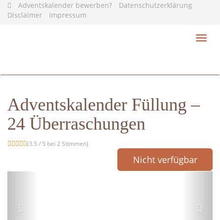
Skip
Adventskalender bewerben?
Datenschutzerklärung
to
Disclaimer
Impressum
main
content
Toggl
navig
Adventskalender Füllung –
24 Überraschungen
(3.5 / 5 bei 2 Stimmen)
Nicht verfügbar