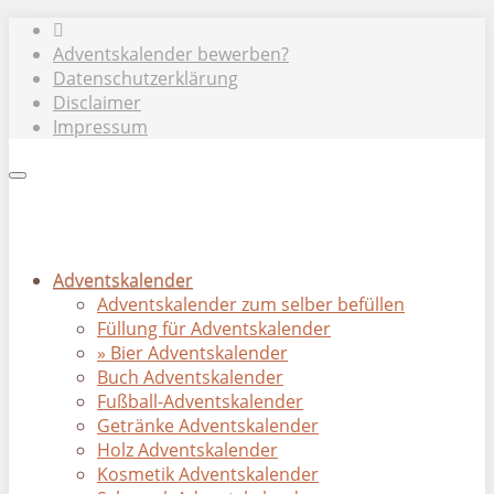
Skip
to
Adventskalender bewerben?
main
Datenschutzerklärung
content
Disclaimer
Impressum
Toggle
navigation
Adventskalender
Adventskalender zum selber befüllen
Füllung für Adventskalender
» Bier Adventskalender
Buch Adventskalender
Fußball-Adventskalender
Getränke Adventskalender
Holz Adventskalender
Kosmetik Adventskalender