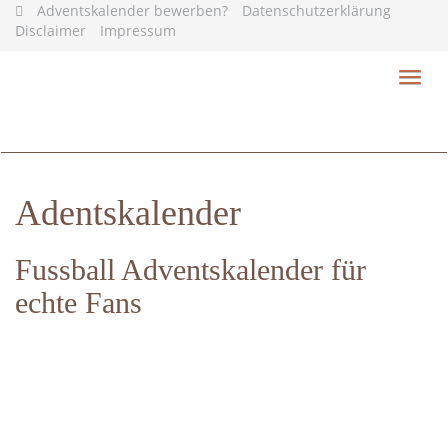
Skip
Adventskalender bewerben?
Datenschutzerklärung
to
Disclaimer
Impressum
main
content
Toggl
navig
Adentskalender
Fussball Adventskalender für
echte Fans