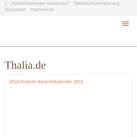
Skip
Adventskalender bewerben?
Datenschutzerklärung
to
Disclaimer
Impressum
main
content
Toggl
navig
Thalia.de
LEGO Friends Adventskalender 2016