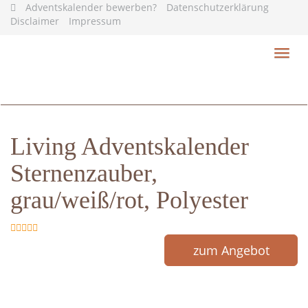
Skip
Adventskalender bewerben?
Datenschutzerklärung
to
Disclaimer
Impressum
main
content
Toggl
navig
Living Adventskalender
Sternenzauber,
grau/weiß/rot, Polyester
zum Angebot