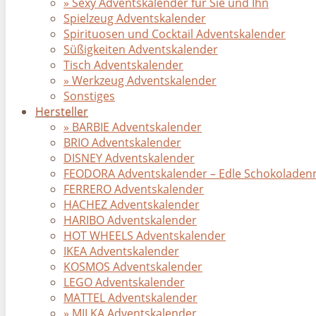
» Sexy Adventskalender für Sie und Ihn
Spielzeug Adventskalender
Spirituosen und Cocktail Adventskalender
Süßigkeiten Adventskalender
Tisch Adventskalender
» Werkzeug Adventskalender
Sonstiges
Hersteller
» BARBIE Adventskalender
BRIO Adventskalender
DISNEY Adventskalender
FEODORA Adventskalender – Edle Schokoladenmo
FERRERO Adventskalender
HACHEZ Adventskalender
HARIBO Adventskalender
HOT WHEELS Adventskalender
IKEA Adventskalender
KOSMOS Adventskalender
LEGO Adventskalender
MATTEL Adventskalender
» MILKA Adventskalender