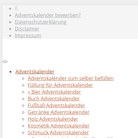
Skip
to
Adventskalender bewerben?
main
Datenschutzerklärung
content
Disclaimer
Impressum
Toggle
navigation
Adventskalender
Adventskalender zum selber befüllen
Füllung für Adventskalender
» Bier Adventskalender
Buch Adventskalender
Fußball-Adventskalender
Getränke Adventskalender
Holz Adventskalender
Kosmetik Adventskalender
Schmuck Adventskalender