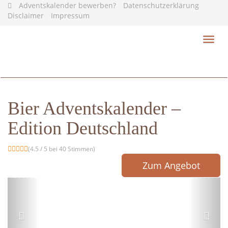
Skip
Adventskalender bewerben?
Datenschutzerklärung
to
Disclaimer
Impressum
main
content
Toggl
navig
Bier Adventskalender –
Edition Deutschland
(4.5 / 5 bei 40 Stimmen)
Zum Angebot